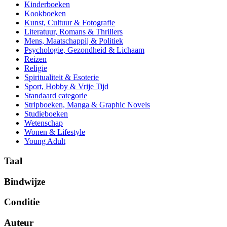
Kinderboeken
Kookboeken
Kunst, Cultuur & Fotografie
Literatuur, Romans & Thrillers
Mens, Maatschappij & Politiek
Psychologie, Gezondheid & Lichaam
Reizen
Religie
Spiritualiteit & Esoterie
Sport, Hobby & Vrije Tijd
Standaard categorie
Stripboeken, Manga & Graphic Novels
Studieboeken
Wetenschap
Wonen & Lifestyle
Young Adult
Taal
Bindwijze
Conditie
Auteur