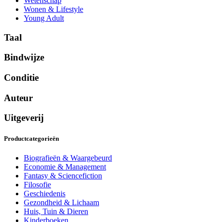
Wetenschap
Wonen & Lifestyle
Young Adult
Taal
Bindwijze
Conditie
Auteur
Uitgeverij
Productcategorieën
Biografieën & Waargebeurd
Economie & Management
Fantasy & Sciencefiction
Filosofie
Geschiedenis
Gezondheid & Lichaam
Huis, Tuin & Dieren
Kinderboeken