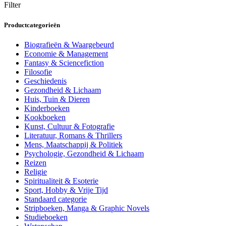
Filter
Productcategorieën
Biografieën & Waargebeurd
Economie & Management
Fantasy & Sciencefiction
Filosofie
Geschiedenis
Gezondheid & Lichaam
Huis, Tuin & Dieren
Kinderboeken
Kookboeken
Kunst, Cultuur & Fotografie
Literatuur, Romans & Thrillers
Mens, Maatschappij & Politiek
Psychologie, Gezondheid & Lichaam
Reizen
Religie
Spiritualiteit & Esoterie
Sport, Hobby & Vrije Tijd
Standaard categorie
Stripboeken, Manga & Graphic Novels
Studieboeken