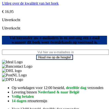
Uitleg over de kwaliteit van het boek
€
16,95
Uitverkocht
Uitverkocht
Vul hieronder uw e-mailadres in en ontvang een e-mail
wanneer dit boek weer tweedehands op voorraad is.
Houd me op de hoogte!
Op werkdagen voor 12:00 besteld,
dezelfde dag
verzonden
Levering binnen
Nederland & naar België
Veilig betalen
14 dagen
retourtermijn