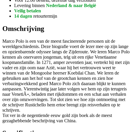
Voor 12:00 besteld, dezelfde dag verzonden
Levering binnen
Nederland & naar België
Veilig betalen
14 dagen
retourtermijn
Omschrijving
Marco Polo is een van de meest fascinerende personen uit de
wereldgeschiedenis. Deze biografie voert de lezer mee op zijn lange
en opzienbarende odyssee langs de Zijderoute. We leren Marco Polo
kennen als onervaren jongeman, telg uit een rijke Venetiaanse
koopmansfamilie. In 1271, amper zeventien jaar, vertrekt hij met zijn
vader en zijn oom naar Azië, waar hij het vertrouwen weet te
winnen van de Mongoolse heerser Koebilai Chan. We leren de
gebruiken aan het hof van de grootchan kennen en zien hoe
verbazingwekkend goed Marco Polo zich daaraan blijkt te kunnen
aanpassen. Vierentwintig jaar later volgen we hem op zijn terugreis
naar VenetiÃ«, beladen met rijkdommen en een schat aan verhalen
over zijn omzwervingen. Tot slot zien we hoe zijn ontmoeting met
de schrijver Rustichello hem ertoe brengt zijn reisverhalen op te
schrijven.
Tot ver in de negentiende eeuw gold zijn boek als de meest
gezaghebbende beschrijving van China.