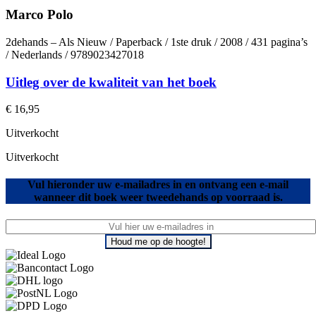
Marco Polo
2dehands – Als Nieuw / Paperback / 1ste druk / 2008 / 431 pagina’s
/ Nederlands / 9789023427018
Uitleg over de kwaliteit van het boek
€
16,95
Uitverkocht
Uitverkocht
Vul hieronder uw e-mailadres in en ontvang een e-mail
wanneer dit boek weer tweedehands op voorraad is.
Houd me op de hoogte!