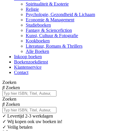
Spiritualiteit & Esoterie
Religie
Psychologie, Gezondheid & Lichaam
Economie & Management
Studieboeken
Fantasy & Sciencefiction
Kunst, Cultuur & Fotografie
Kookboeken
Literatuur, Romans & Thrillers
Alle Boeken
Inkoop boeken
Boekenzoekdienst
Klantenservice
Contact
Zoeken
Zoeken
Zoeken
Zoeken
✓
Levertijd 2-3 werkdagen
✓ Wij kopen ook uw boeken in!
✓ Veilig betalen