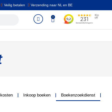
Veilig betalen
Verzending naar NL en BE
0
t
rkosten
Inkoop boeken
Boekenzoekdienst