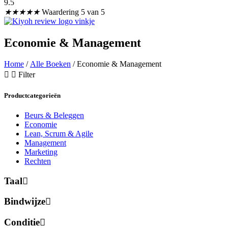
9.5
★
★
★
★
★
Waardering 5 van 5
Economie & Management
Home
/
Alle Boeken
/ Economie & Management
Filter
Productcategorieën
Beurs & Beleggen
Economie
Lean, Scrum & Agile
Management
Marketing
Rechten
Taal
Bindwijze
Conditie