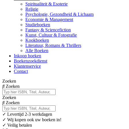
Spiritualiteit & Esoterie
Religie
Psychologie, Gezondheid & Lichaam
Economie & Management
Studieboeken
Fantasy & Sciencefiction
Kunst, Cultuur & Fotografie
Kookboeken
Literatuur, Romans & Thrillers
Alle Boeken
Inkoop boeken
Boekenzoekdienst
Klantenservice
Contact
Zoeken
Zoeken
Zoeken
Zoeken
✓
Levertijd 2-3 werkdagen
✓ Wij kopen ook uw boeken in!
✓ Veilig betalen