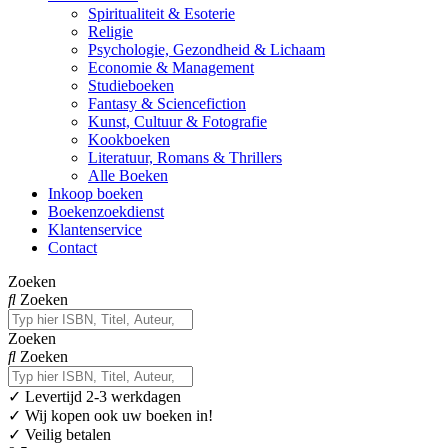
Spiritualiteit & Esoterie
Religie
Psychologie, Gezondheid & Lichaam
Economie & Management
Studieboeken
Fantasy & Sciencefiction
Kunst, Cultuur & Fotografie
Kookboeken
Literatuur, Romans & Thrillers
Alle Boeken
Inkoop boeken
Boekenzoekdienst
Klantenservice
Contact
Zoeken
Zoeken
Zoeken
Zoeken
✓
Levertijd 2-3 werkdagen
✓ Wij kopen ook uw boeken in!
✓ Veilig betalen