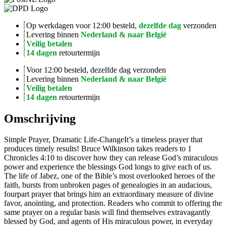
Op werkdagen voor 12:00 besteld,
dezelfde dag
verzonden
Levering binnen
Nederland & naar België
Veilig betalen
14 dagen
retourtermijn
Voor 12:00 besteld, dezelfde dag verzonden
Levering binnen
Nederland & naar België
Veilig betalen
14 dagen
retourtermijn
Omschrijving
Simple Prayer, Dramatic Life-ChangeIt’s a timeless prayer that
produces timely results! Bruce Wilkinson takes readers to 1
Chronicles 4:10 to discover how they can release God’s miraculous
power and experience the blessings God longs to give each of us.
The life of Jabez, one of the Bible’s most overlooked heroes of the
faith, bursts from unbroken pages of genealogies in an audacious,
fourpart prayer that brings him an extraordinary measure of divine
favor, anointing, and protection. Readers who commit to offering the
same prayer on a regular basis will find themselves extravagantly
blessed by God, and agents of His miraculous power, in everyday