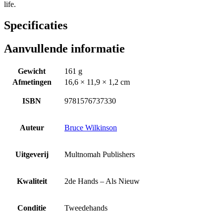
life.
Specificaties
Aanvullende informatie
Gewicht
161 g
Afmetingen
16,6 × 11,9 × 1,2 cm
ISBN
9781576737330
Auteur
Bruce Wilkinson
Uitgeverij
Multnomah Publishers
Kwaliteit
2de Hands – Als Nieuw
Conditie
Tweedehands