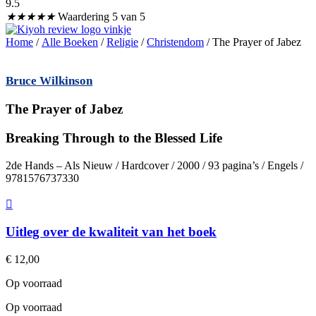
9.5
★
★
★
★
★
Waardering 5 van 5
Home
/
Alle Boeken
/
Religie
/
Christendom
/ The Prayer of Jabez
Bruce Wilkinson
The Prayer of Jabez
Breaking Through to the Blessed Life
2de Hands – Als Nieuw / Hardcover / 2000 / 93 pagina’s / Engels /
9781576737330
Uitleg over de kwaliteit van het boek
€
12,00
Op voorraad
Op voorraad