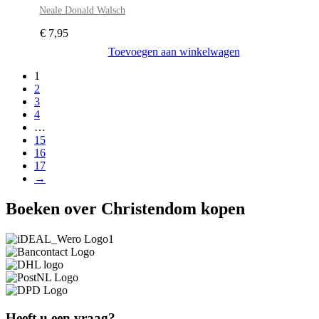
Neale Donald Walsch
€
7,95
Toevoegen aan winkelwagen
1
2
3
4
…
15
16
17
→
Boeken over Christendom kopen
Heeft u een vraag?