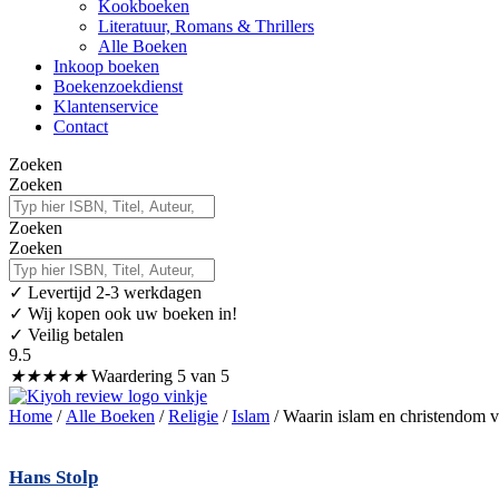
Kookboeken
Literatuur, Romans & Thrillers
Alle Boeken
Inkoop boeken
Boekenzoekdienst
Klantenservice
Contact
Zoeken
Zoeken
Zoeken
Zoeken
✓
Levertijd 2-3 werkdagen
✓ Wij kopen ook uw boeken in!
✓ Veilig betalen
9.5
★
★
★
★
★
Waardering 5 van 5
Home
/
Alle Boeken
/
Religie
/
Islam
/ Waarin islam en christendom v
Hans Stolp