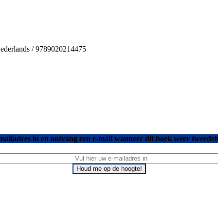
 Nederlands / 9789020214475
mailadres in en ontvang een e-mail wanneer dit boek weer tweedeh
Houd me op de hoogte!