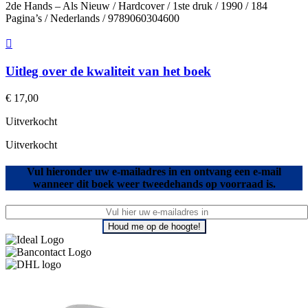
2de Hands – Als Nieuw / Hardcover / 1ste druk / 1990 / 184
Pagina’s / Nederlands / 9789060304600
Uitleg over de kwaliteit van het boek
€
17,00
Uitverkocht
Uitverkocht
Vul hieronder uw e-mailadres in en ontvang een e-mail
wanneer dit boek weer tweedehands op voorraad is.
Houd me op de hoogte!