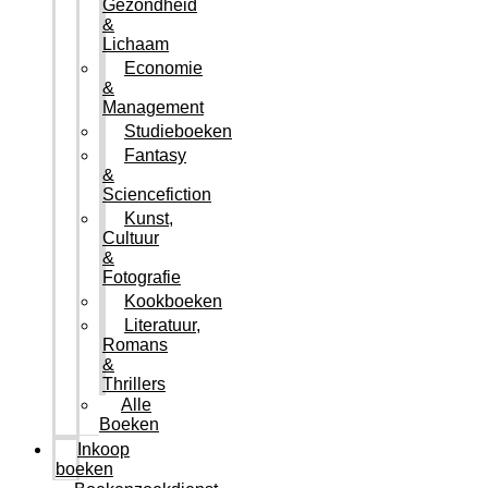
Gezondheid
&
Lichaam
Economie
&
Management
Studieboeken
Fantasy
&
Sciencefiction
Kunst,
Cultuur
&
Fotografie
Kookboeken
Literatuur,
Romans
&
Thrillers
Alle
Boeken
Inkoop
boeken