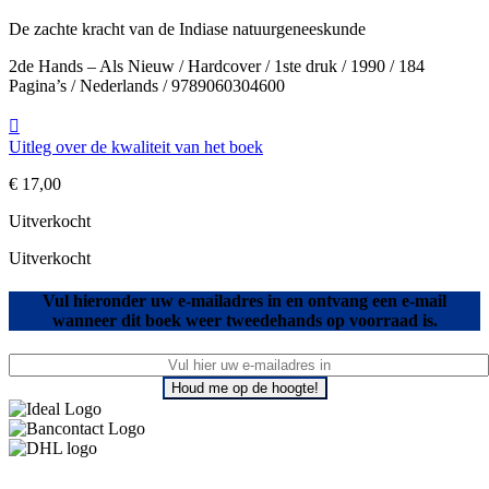
De zachte kracht van de Indiase natuurgeneeskunde
2de Hands – Als Nieuw / Hardcover / 1ste druk / 1990 / 184
Pagina’s / Nederlands / 9789060304600
Uitleg over de kwaliteit van het boek
€
17,00
Uitverkocht
Uitverkocht
Vul hieronder uw e-mailadres in en ontvang een e-mail
wanneer dit boek weer tweedehands op voorraad is.
Houd me op de hoogte!