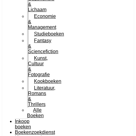
&
Lichaam
Economie
&
Management
Studieboeken
Fantasy
&
Sciencefiction
Kunst,
Cultuur
&
Fotografie
Kookboeken
Literatuur,
Romans
&
Thrillers
Alle
Boeken
Inkoop
boeken
Boekenzoekdienst