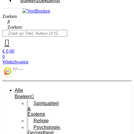
Boekenzoekdienst
Zoeken
Zoeken
€
0,00
0
Winkelwagen
Alle
Boeken
Spiritualiteit
&
Esoterie
Religie
Psychologie,
Gezondheid