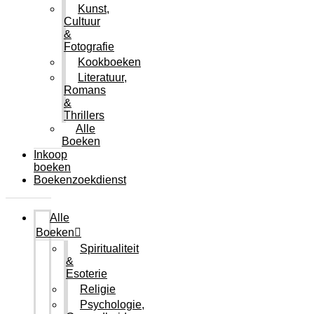
Kunst,
Cultuur
&
Fotografie
Kookboeken
Literatuur,
Romans
&
Thrillers
Alle
Boeken
Inkoop
boeken
Boekenzoekdienst
Alle
Boeken
Spiritualiteit
&
Esoterie
Religie
Psychologie,