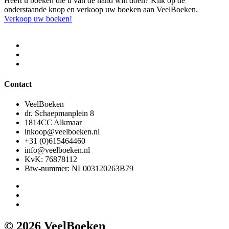
Heeft u boeken die u van de hand wilt doen? Klik op de
onderstaande knop en verkoop uw boeken aan VeelBoeken.
Verkoop uw boeken!
Contact
VeelBoeken
dr. Schaepmanplein 8
1814CC Alkmaar
inkoop@veelboeken.nl
+31 (0)615464460
info@veelboeken.nl
KvK: 76878112
Btw-nummer: NL003120263B79
© 2026 VeelBoeken