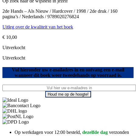
Op zoek naar de wijsheid in jezelf
2de Hands – Als Nieuw / Hardcover / 1998 / 2de druk / 160
pagina’s / Nederlands / 9789020276824
Uitleg over de kwaliteit van het boek
€
10,00
Uitverkocht
Uitverkocht
Vul hieronder uw e-mailadres in en ontvang een e-mail
wanneer dit boek weer tweedehands op voorraad is.
Houd me op de hoogte!
Op werkdagen voor 12:00 besteld,
dezelfde dag
verzonden