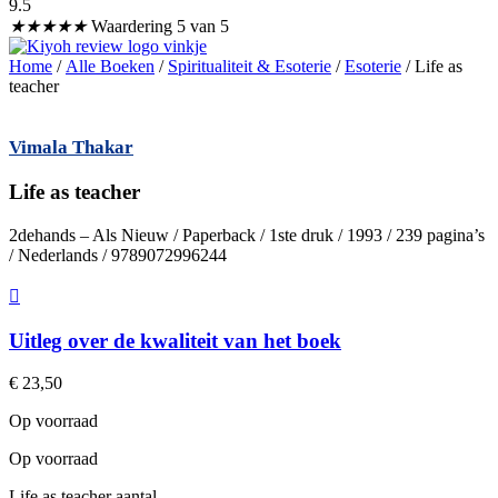
9.5
★
★
★
★
★
Waardering 5 van 5
Home
/
Alle Boeken
/
Spiritualiteit & Esoterie
/
Esoterie
/ Life as
teacher
Vimala Thakar
Life as teacher
2dehands – Als Nieuw / Paperback / 1ste druk / 1993 / 239 pagina’s
/ Nederlands / 9789072996244
Uitleg over de kwaliteit van het boek
€
23,50
Op voorraad
Op voorraad
Life as teacher aantal