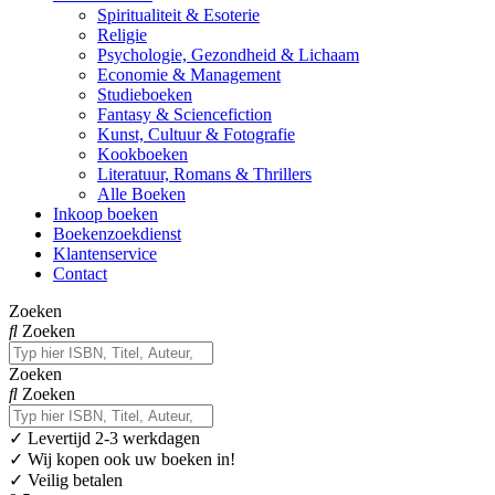
Spiritualiteit & Esoterie
Religie
Psychologie, Gezondheid & Lichaam
Economie & Management
Studieboeken
Fantasy & Sciencefiction
Kunst, Cultuur & Fotografie
Kookboeken
Literatuur, Romans & Thrillers
Alle Boeken
Inkoop boeken
Boekenzoekdienst
Klantenservice
Contact
Zoeken
Zoeken
Zoeken
Zoeken
✓
Levertijd 2-3 werkdagen
✓ Wij kopen ook uw boeken in!
✓ Veilig betalen