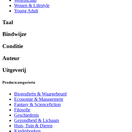
Wetenschap
Wonen & Lifestyle
Young Adult
Taal
Bindwijze
Conditie
Auteur
Uitgeverij
Productcategorieën
Biografieën & Waargebeurd
Economie & Management
Fantasy & Sciencefiction
Filosofie
Geschiedenis
Gezondheid & Lichaam
Huis, Tuin & Dieren
Kinderboeken