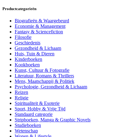
Productcategorieën
Biografieën & Waargebeurd
Economie & Management
Fantasy & Sciencefiction
Filosofie
Geschiedenis
Gezondheid & Lichaam
Huis, Tuin & Dieren
Kinderboeken
Kookboeken
Kunst, Cultuur & Fotografie
Literatuur, Romans & Thrillers
Mens, Maatschappij & Politiek
Psychologie, Gezondheid & Lichaam
Reizen
Religie
Spiritualiteit & Esoterie
Sport, Hobby & Vrije Tijd
Standaard categorie
Stripboeken, Manga & Graphic Novels
Studieboeken
Wetenschap
Wonen & Lifestyle