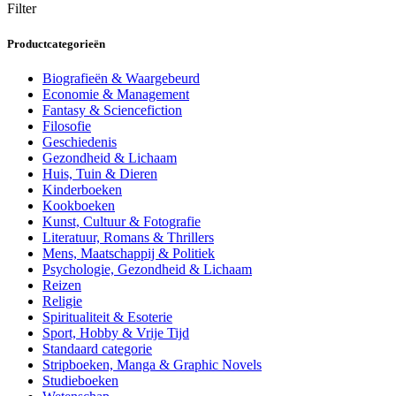
Filter
Productcategorieën
Biografieën & Waargebeurd
Economie & Management
Fantasy & Sciencefiction
Filosofie
Geschiedenis
Gezondheid & Lichaam
Huis, Tuin & Dieren
Kinderboeken
Kookboeken
Kunst, Cultuur & Fotografie
Literatuur, Romans & Thrillers
Mens, Maatschappij & Politiek
Psychologie, Gezondheid & Lichaam
Reizen
Religie
Spiritualiteit & Esoterie
Sport, Hobby & Vrije Tijd
Standaard categorie
Stripboeken, Manga & Graphic Novels
Studieboeken