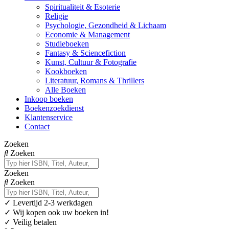
Spiritualiteit & Esoterie
Religie
Psychologie, Gezondheid & Lichaam
Economie & Management
Studieboeken
Fantasy & Sciencefiction
Kunst, Cultuur & Fotografie
Kookboeken
Literatuur, Romans & Thrillers
Alle Boeken
Inkoop boeken
Boekenzoekdienst
Klantenservice
Contact
Zoeken
Zoeken
Zoeken
Zoeken
✓
Levertijd 2-3 werkdagen
✓ Wij kopen ook uw boeken in!
✓ Veilig betalen