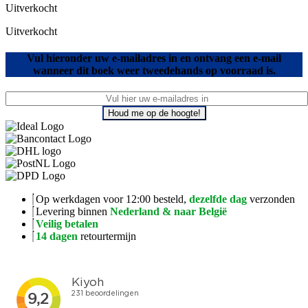
Uitverkocht
Uitverkocht
Vul hieronder uw e-mailadres in en ontvang een e-mail
wanneer dit boek weer tweedehands op voorraad is.
Houd me op de hoogte!
Op werkdagen voor 12:00 besteld,
dezelfde dag
verzonden
Levering binnen
Nederland & naar België
Veilig betalen
14 dagen
retourtermijn