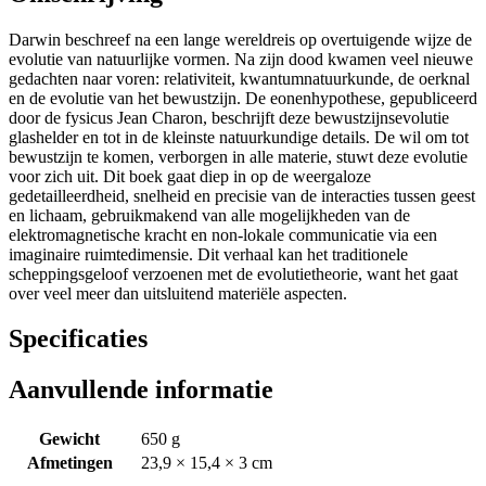
Darwin beschreef na een lange wereldreis op overtuigende wijze de
evolutie van natuurlijke vormen. Na zijn dood kwamen veel nieuwe
gedachten naar voren: relativiteit, kwantumnatuurkunde, de oerknal
en de evolutie van het bewustzijn. De eonenhypothese, gepubliceerd
door de fysicus Jean Charon, beschrijft deze bewustzijnsevolutie
glashelder en tot in de kleinste natuurkundige details. De wil om tot
bewustzijn te komen, verborgen in alle materie, stuwt deze evolutie
voor zich uit. Dit boek gaat diep in op de weergaloze
gedetailleerdheid, snelheid en precisie van de interacties tussen geest
en lichaam, gebruikmakend van alle mogelijkheden van de
elektromagnetische kracht en non-lokale communicatie via een
imaginaire ruimtedimensie. Dit verhaal kan het traditionele
scheppingsgeloof verzoenen met de evolutietheorie, want het gaat
over veel meer dan uitsluitend materiële aspecten.
Specificaties
Aanvullende informatie
Gewicht
650 g
Afmetingen
23,9 × 15,4 × 3 cm