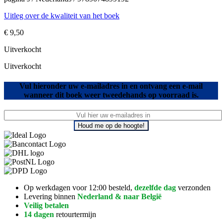
Uitleg over de kwaliteit van het boek
€
9,50
Uitverkocht
Uitverkocht
Vul hieronder uw e-mailadres in en ontvang een e-mail
wanneer dit boek weer tweedehands op voorraad is.
Houd me op de hoogte!
Op werkdagen voor 12:00 besteld,
dezelfde dag
verzonden
Levering binnen
Nederland & naar België
Veilig betalen
14 dagen
retourtermijn