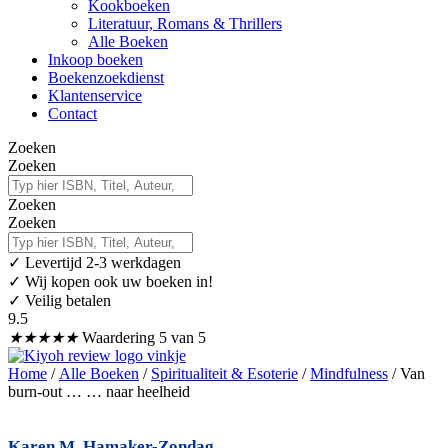
Kookboeken
Literatuur, Romans & Thrillers
Alle Boeken
Inkoop boeken
Boekenzoekdienst
Klantenservice
Contact
Zoeken
Zoeken
Zoeken
Zoeken
✓
Levertijd 2-3 werkdagen
✓ Wij kopen ook uw boeken in!
✓ Veilig betalen
9.5
★
★
★
★
★
Waardering 5 van 5
Home
/
Alle Boeken
/
Spiritualiteit & Esoterie
/
Mindfulness
/ Van
burn-out … … naar heelheid
Karen M. Hamaker-Zondag