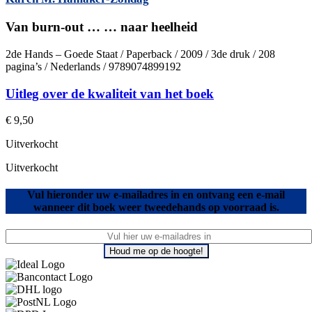
Van burn-out … … naar heelheid
2de Hands – Goede Staat / Paperback / 2009 / 3de druk / 208
pagina’s / Nederlands / 9789074899192
Uitleg over de kwaliteit van het boek
€
9,50
Uitverkocht
Uitverkocht
Vul hieronder uw e-mailadres in en ontvang een e-mail
wanneer dit boek weer tweedehands op voorraad is.
Houd me op de hoogte!