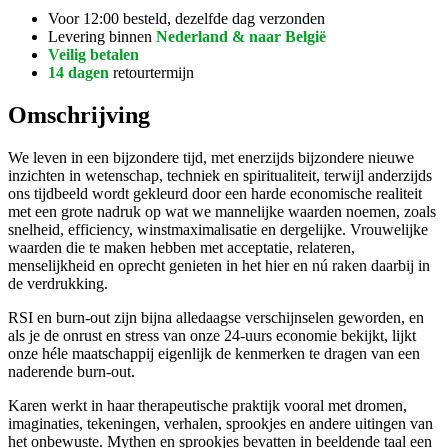
Voor 12:00 besteld, dezelfde dag verzonden
Levering binnen
Nederland & naar België
Veilig betalen
14 dagen
retourtermijn
Omschrijving
We leven in een bijzondere tijd, met enerzijds bijzondere nieuwe
inzichten in wetenschap, techniek en spiritualiteit, terwijl anderzijds
ons tijdbeeld wordt gekleurd door een harde economische realiteit
met een grote nadruk op wat we mannelijke waarden noemen, zoals
snelheid, efficiency, winstmaximalisatie en dergelijke. Vrouwelijke
waarden die te maken hebben met acceptatie, relateren,
menselijkheid en oprecht genieten in het hier en nú raken daarbij in
de verdrukking.
RSI en burn-out zijn bijna alledaagse verschijnselen geworden, en
als je de onrust en stress van onze 24-uurs economie bekijkt, lijkt
onze héle maatschappij eigenlijk de kenmerken te dragen van een
naderende burn-out.
Karen werkt in haar therapeutische praktijk vooral met dromen,
imaginaties, tekeningen, verhalen, sprookjes en andere uitingen van
het onbewuste. Mythen en sprookjes bevatten in beeldende taal een