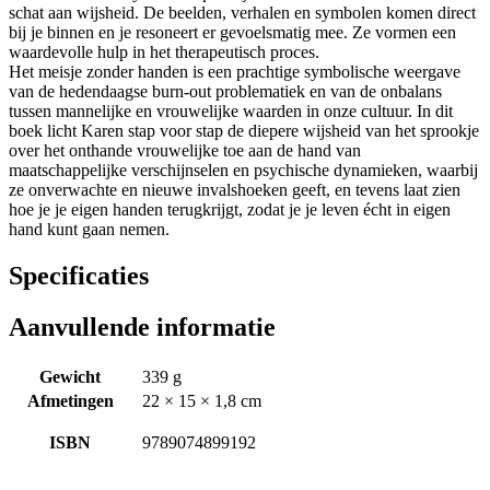
schat aan wijsheid. De beelden, verhalen en symbolen komen direct
bij je binnen en je resoneert er gevoelsmatig mee. Ze vormen een
waardevolle hulp in het therapeutisch proces.
Het meisje zonder handen is een prachtige symbolische weergave
van de hedendaagse burn-out problematiek en van de onbalans
tussen mannelijke en vrouwelijke waarden in onze cultuur. In dit
boek licht Karen stap voor stap de diepere wijsheid van het sprookje
over het onthande vrouwelijke toe aan de hand van
maatschappelijke verschijnselen en psychische dynamieken, waarbij
ze onverwachte en nieuwe invalshoeken geeft, en tevens laat zien
hoe je je eigen handen terugkrijgt, zodat je je leven écht in eigen
hand kunt gaan nemen.
Specificaties
Aanvullende informatie
Gewicht
339 g
Afmetingen
22 × 15 × 1,8 cm
ISBN
9789074899192