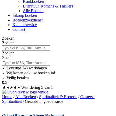
Kookboeken
Literatuur, Romans & Thrillers
Alle Boeken
Inkoop boeken
Boekenzoekdienst
Klantenservice
Contact
Zoeken
Zoeken
Zoeken
Zoeken
✓
Levertijd 2-3 werkdagen
✓ Wij kopen ook uw boeken in!
✓ Veilig betalen
9.5
★
★
★
★
★
Waardering 5 van 5
Home
/
Alle Boeken
/
Spiritualiteit & Esoterie
/
Oosterse
Spiritualiteit
/ Gezaaid in goede aarde
Osho (Bhagwan Shree Rajneesh)