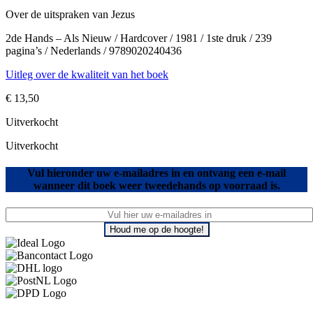
Over de uitspraken van Jezus
2de Hands – Als Nieuw / Hardcover / 1981 / 1ste druk / 239
pagina’s / Nederlands / 9789020240436
Uitleg over de kwaliteit van het boek
€
13,50
Uitverkocht
Uitverkocht
Vul hieronder uw e-mailadres in en ontvang een e-mail
wanneer dit boek weer tweedehands op voorraad is.
Houd me op de hoogte!