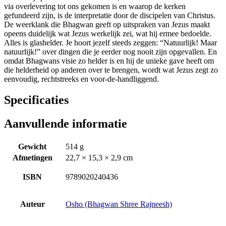
via overlevering tot ons gekomen is en waarop de kerken
gefundeerd zijn, is de interpretatie door de discipelen van Christus.
De weerklank die Bhagwan geeft op uitspraken van Jezus maakt
opeens duidelijk wat Jezus werkelijk zei, wat hij ermee bedoelde.
Alles is glashelder. Je hoort jezelf steeds zeggen: “Natuurlijk! Maar
natuurlijk!” over dingen die je eerder nog nooit zijn opgevallen. En
omdat Bhagwans visie zo helder is en hij de unieke gave heeft om
die helderheid op anderen over te brengen, wordt wat Jezus zegt zo
eenvoudig, rechtstreeks en voor-de-handliggend.
Specificaties
Aanvullende informatie
Gewicht
514 g
Afmetingen
22,7 × 15,3 × 2,9 cm
ISBN
9789020240436
Auteur
Osho (Bhagwan Shree Rajneesh)