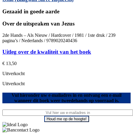
Gezaaid in goede aarde
Over de uitspraken van Jezus
2de Hands – Als Nieuw / Hardcover / 1981 / 1ste druk / 239
pagina’s / Nederlands / 9789020240436
Uitleg over de kwaliteit van het boek
€
13,50
Uitverkocht
Uitverkocht
Vul hieronder uw e-mailadres in en ontvang een e-mail
wanneer dit boek weer tweedehands op voorraad is.
Houd me op de hoogte!