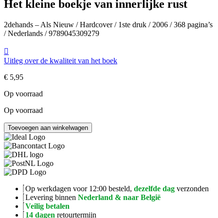
Het kleine boekje van innerlijke rust
2dehands – Als Nieuw / Hardcover / 1ste druk / 2006 / 368 pagina’s
/ Nederlands / 9789045309279
Uitleg over de kwaliteit van het boek
€
5,95
Op voorraad
Op voorraad
Het
Toevoegen aan winkelwagen
kleine
boekje
van
innerlijke
rust
aantal
Op werkdagen voor 12:00 besteld,
dezelfde dag
verzonden
Levering binnen
Nederland & naar België
Veilig betalen
14 dagen
retourtermijn