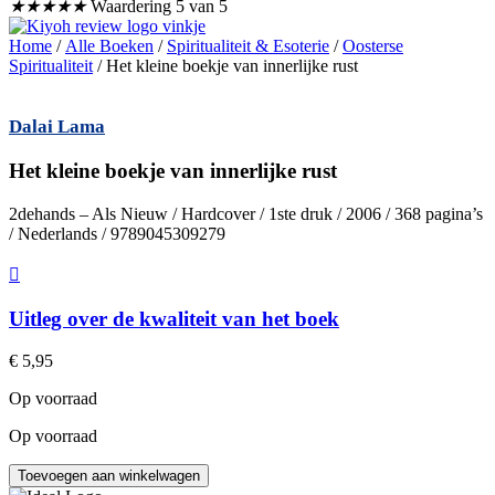
★
★
★
★
★
Waardering 5 van 5
Home
/
Alle Boeken
/
Spiritualiteit & Esoterie
/
Oosterse
Spiritualiteit
/ Het kleine boekje van innerlijke rust
Dalai Lama
Het kleine boekje van innerlijke rust
2dehands – Als Nieuw / Hardcover / 1ste druk / 2006 / 368 pagina’s
/ Nederlands / 9789045309279
Uitleg over de kwaliteit van het boek
€
5,95
Op voorraad
Op voorraad
Het
Toevoegen aan winkelwagen
kleine