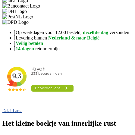
boekje
van
innerlijke
rust
aantal
Op werkdagen voor 12:00 besteld,
dezelfde dag
verzonden
Levering binnen
Nederland & naar België
Veilig betalen
14 dagen
retourtermijn
Dalai Lama
Het kleine boekje van innerlijke rust