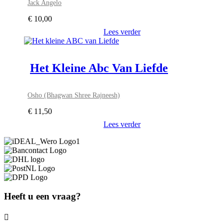
Jack Angelo
€
10,00
Lees verder
Het Kleine Abc Van Liefde
Osho (Bhagwan Shree Rajneesh)
€
11,50
Lees verder
Heeft u een vraag?