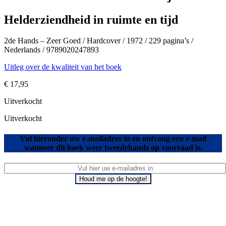
Helderziendheid in ruimte en tijd
2de Hands – Zeer Goed / Hardcover / 1972 / 229 pagina’s /
Nederlands / 9789020247893
Uitleg over de kwaliteit van het boek
€
17,95
Uitverkocht
Uitverkocht
Vul hieronder uw e-mailadres in en ontvang een e-mail
wanneer dit boek weer tweedehands op voorraad is.
Houd me op de hoogte!