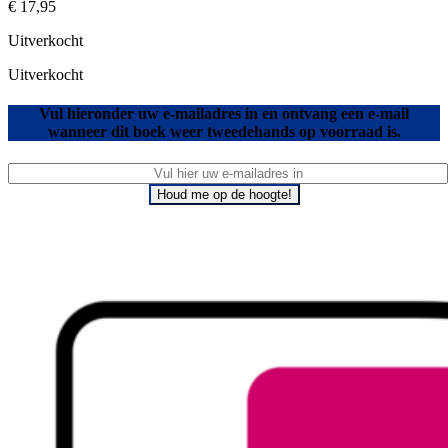
€
17,95
Uitverkocht
Uitverkocht
Vul hieronder uw e-mailadres in en ontvang een e-mail
wanneer dit boek weer tweedehands op voorraad is.
Houd me op de hoogte!