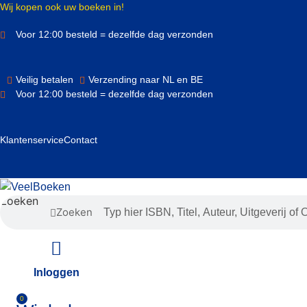
Ga
Wij kopen ook uw boeken in!
naar
Voor 12:00 besteld = dezelfde dag verzonden
de
inhoud
Veilig betalen
Verzending naar NL en BE
Voor 12:00 besteld = dezelfde dag verzonden
Klantenservice
Contact
Zoeken
Zoeken
Inloggen
0