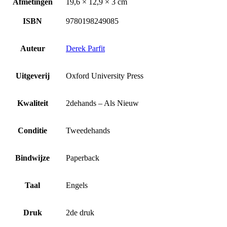
Afmetingen
19,6 × 12,9 × 3 cm
ISBN
9780198249085
Auteur
Derek Parfit
Uitgeverij
Oxford University Press
Kwaliteit
2dehands – Als Nieuw
Conditie
Tweedehands
Bindwijze
Paperback
Taal
Engels
Druk
2de druk