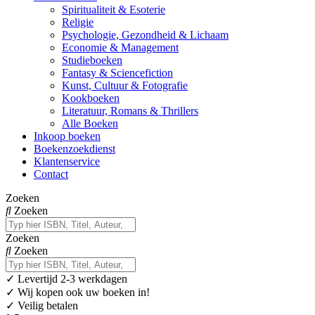
Spiritualiteit & Esoterie
Religie
Psychologie, Gezondheid & Lichaam
Economie & Management
Studieboeken
Fantasy & Sciencefiction
Kunst, Cultuur & Fotografie
Kookboeken
Literatuur, Romans & Thrillers
Alle Boeken
Inkoop boeken
Boekenzoekdienst
Klantenservice
Contact
Zoeken
Zoeken
Zoeken
Zoeken
✓
Levertijd 2-3 werkdagen
✓ Wij kopen ook uw boeken in!
✓ Veilig betalen