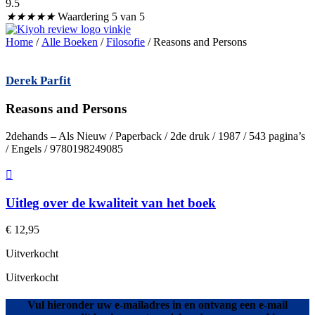
9.5
★
★
★
★
★
Waardering 5 van 5
Home
/
Alle Boeken
/
Filosofie
/ Reasons and Persons
Derek Parfit
Reasons and Persons
2dehands – Als Nieuw / Paperback / 2de druk / 1987 / 543 pagina’s
/ Engels / 9780198249085
Uitleg over de kwaliteit van het boek
€
12,95
Uitverkocht
Uitverkocht
Vul hieronder uw e-mailadres in en ontvang een e-mail