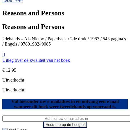
Derek Parfit
Reasons and Persons
Reasons and Persons
2dehands – Als Nieuw / Paperback / 2de druk / 1987 / 543 pagina’s
/ Engels / 9780198249085
Uitleg over de kwaliteit van het boek
€
12,95
Uitverkocht
Uitverkocht
Vul hieronder uw e-mailadres in en ontvang een e-mail
wanneer dit boek weer tweedehands op voorraad is.
Houd me op de hoogte!