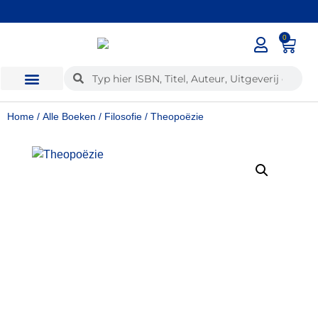
✓
Voor 12:00 besteld, dezelfde dag verzonden
0
Home
/
Alle Boeken
/
Filosofie
/ Theopoëzie