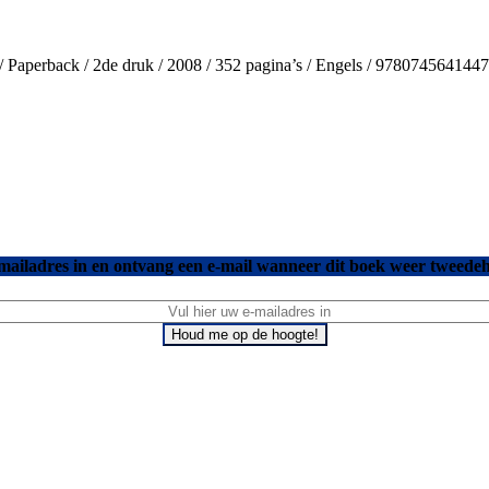
/ Paperback / 2de druk / 2008 / 352 pagina’s / Engels / 9780745641447
mailadres in en ontvang een e-mail wanneer dit boek weer tweedeh
Houd me op de hoogte!