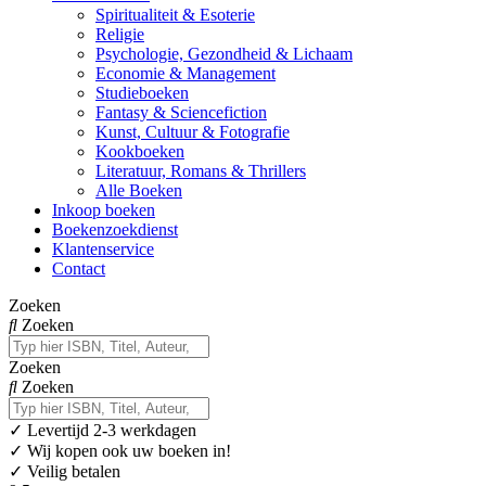
Spiritualiteit & Esoterie
Religie
Psychologie, Gezondheid & Lichaam
Economie & Management
Studieboeken
Fantasy & Sciencefiction
Kunst, Cultuur & Fotografie
Kookboeken
Literatuur, Romans & Thrillers
Alle Boeken
Inkoop boeken
Boekenzoekdienst
Klantenservice
Contact
Zoeken
Zoeken
Zoeken
Zoeken
✓
Levertijd 2-3 werkdagen
✓ Wij kopen ook uw boeken in!
✓ Veilig betalen