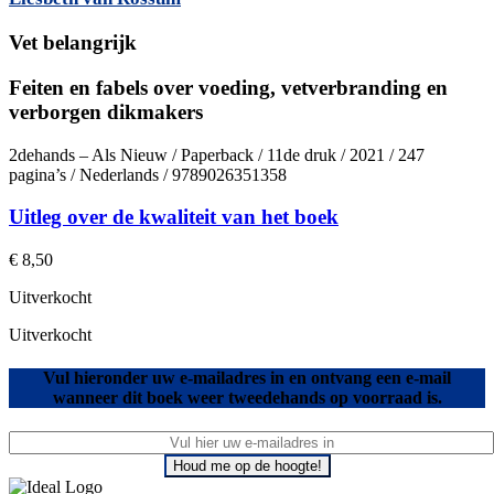
Vet belangrijk
Feiten en fabels over voeding, vetverbranding en
verborgen dikmakers
2dehands – Als Nieuw / Paperback / 11de druk / 2021 / 247
pagina’s / Nederlands / 9789026351358
Uitleg over de kwaliteit van het boek
€
8,50
Uitverkocht
Uitverkocht
Vul hieronder uw e-mailadres in en ontvang een e-mail
wanneer dit boek weer tweedehands op voorraad is.
Houd me op de hoogte!