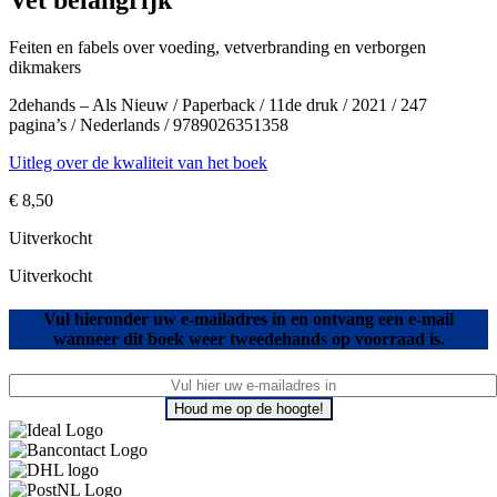
Vet belangrijk
Feiten en fabels over voeding, vetverbranding en verborgen
dikmakers
2dehands – Als Nieuw / Paperback / 11de druk / 2021 / 247
pagina’s / Nederlands / 9789026351358
Uitleg over de kwaliteit van het boek
€
8,50
Uitverkocht
Uitverkocht
Vul hieronder uw e-mailadres in en ontvang een e-mail
wanneer dit boek weer tweedehands op voorraad is.
Houd me op de hoogte!