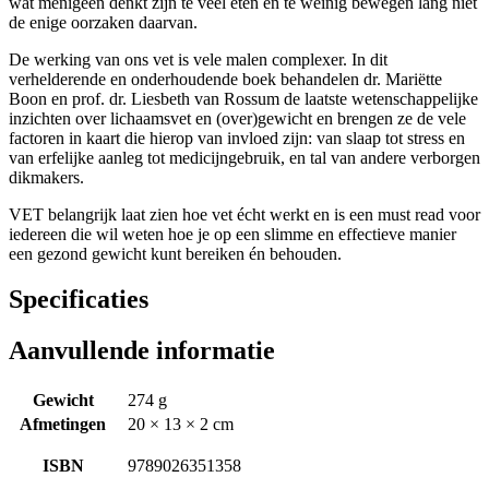
wat menigeen denkt zijn te veel eten en te weinig bewegen lang niet
de enige oorzaken daarvan.
De werking van ons vet is vele malen complexer. In dit
verhelderende en onderhoudende boek behandelen dr. Mariëtte
Boon en prof. dr. Liesbeth van Rossum de laatste wetenschappelijke
inzichten over lichaamsvet en (over)gewicht en brengen ze de vele
factoren in kaart die hierop van invloed zijn: van slaap tot stress en
van erfelijke aanleg tot medicijngebruik, en tal van andere verborgen
dikmakers.
VET belangrijk laat zien hoe vet écht werkt en is een must read voor
iedereen die wil weten hoe je op een slimme en effectieve manier
een gezond gewicht kunt bereiken én behouden.
Specificaties
Aanvullende informatie
Gewicht
274 g
Afmetingen
20 × 13 × 2 cm
ISBN
9789026351358