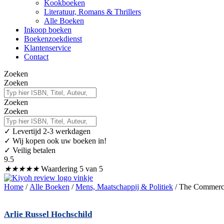
Kookboeken
Literatuur, Romans & Thrillers
Alle Boeken
Inkoop boeken
Boekenzoekdienst
Klantenservice
Contact
Zoeken
Zoeken
Zoeken
Zoeken
✓
Levertijd 2-3 werkdagen
✓ Wij kopen ook uw boeken in!
✓ Veilig betalen
9.5
★
★
★
★
★
Waardering 5 van 5
Home
/
Alle Boeken
/
Mens, Maatschappij & Politiek
/ The Commercia
Arlie Russel Hochschild