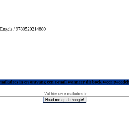
 / Engels / 9780520214880
mailadres in en ontvang een e-mail wanneer dit boek weer tweedeh
Houd me op de hoogte!