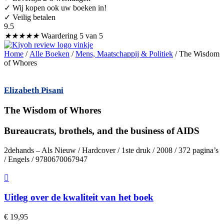
✓ Wij kopen ook uw boeken in!
✓ Veilig betalen
9.5
★
★
★
★
★
Waardering 5 van 5
Home
/
Alle Boeken
/
Mens, Maatschappij & Politiek
/ The Wisdom
of Whores
Elizabeth Pisani
The Wisdom of Whores
Bureaucrats, brothels, and the business of AIDS
2dehands – Als Nieuw / Hardcover / 1ste druk / 2008 / 372 pagina’s
/ Engels / 9780670067947
Uitleg over de kwaliteit van het boek
€
19,95