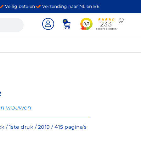
Veilig betalen
Verzending naar NL en BE
0
e
an vrouwen
/ 1ste druk / 2019 / 415 pagina’s