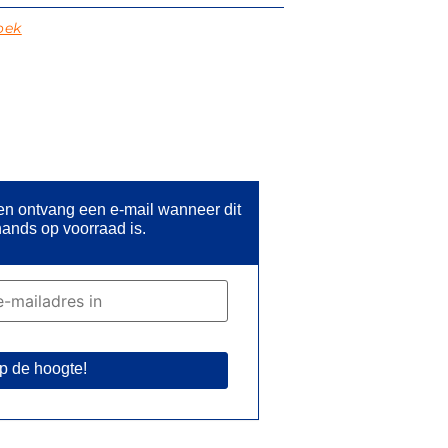
oek
 en ontvang een e-mail wanneer dit
ands op voorraad is.
p de hoogte!