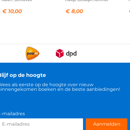
€
10,00
€
8,00
lijf op de hoogte
ees als eerste op de hoogte over nieuw
innengekomen boeken en de beste aanbiedingen!
-mailadres
Aanmelden