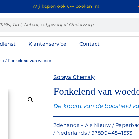
Wij kopen ook uw boeken in!
dienst
Klantenservice
Contact
me
/ Fonkelend van woede
Soraya Chemaly
Fonkelend van woed
De kracht van de boosheid v
2dehands – Als Nieuw / Paperback 
/ Nederlands / 9789044541533