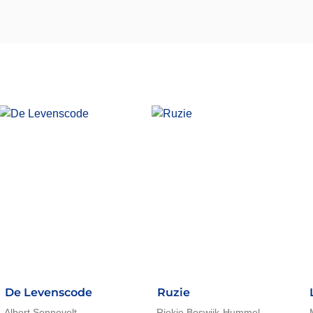
De Levenscode
Ruzie
Albert Sonnevelt
Riekje Boswijk-Hummel