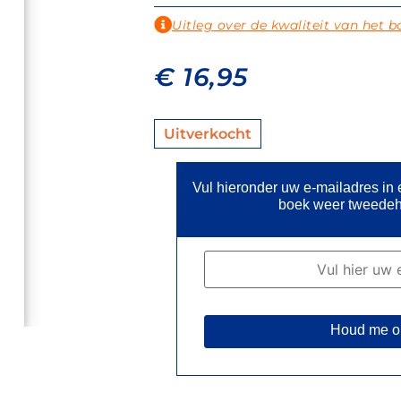
Uitleg over de kwaliteit van het b
€
16,95
Uitverkocht
Vul hieronder uw e-mailadres in
boek weer tweedeh
Houd me o