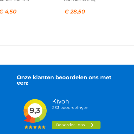
€
4,50
€
28,50
Onze klanten beoordelen ons met
een: