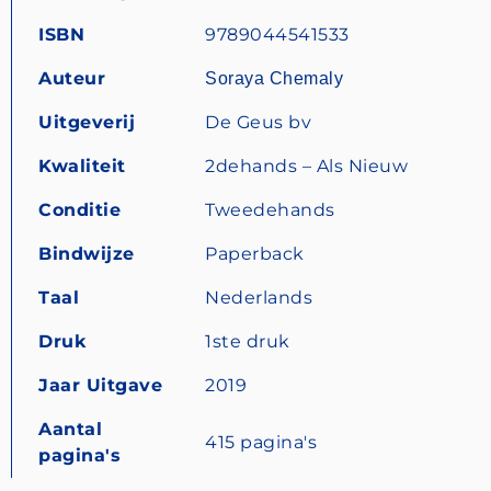
ISBN
9789044541533
Auteur
Soraya Chemaly
Uitgeverij
De Geus bv
Kwaliteit
2dehands – Als Nieuw
Conditie
Tweedehands
Bindwijze
Paperback
Taal
Nederlands
Druk
1ste druk
Jaar Uitgave
2019
Aantal
415 pagina's
pagina's