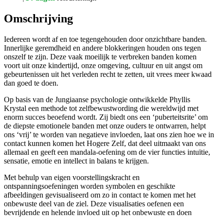
Omschrijving
Iedereen wordt af en toe tegengehouden door onzichtbare banden.
Innerlijke geremdheid en andere blokkeringen houden ons tegen
onszelf te zijn. Deze vaak moeilijk te verbreken banden komen
voort uit onze kindertijd, onze omgeving, cultuur en uit angst om
gebeurtenissen uit het verleden recht te zetten, uit vrees meer kwaad
dan goed te doen.
Op basis van de Jungiaanse psychologie ontwikkelde Phyllis
Krystal een methode tot zelfbewustwording die wereldwijd met
enorm succes beoefend wordt. Zij biedt ons een ‘puberteitsrite’ om
de diepste emotionele banden met onze ouders te ontwarren, helpt
ons ‘vrij’ te worden van negatieve invloeden, laat ons zien hoe we in
contact kunnen komen het Hogere Zelf, dat deel uitmaakt van ons
allemaal en geeft een mandala-oefening om de vier functies intuïtie,
sensatie, emotie en intellect in balans te krijgen.
Met behulp van eigen voorstellingskracht en
ontspanningsoefeningen worden symbolen en geschikte
afbeeldingen gevisualiseerd om zo in contact te komen met het
onbewuste deel van de ziel. Deze visualisaties oefenen een
bevrijdende en helende invloed uit op het onbewuste en doen