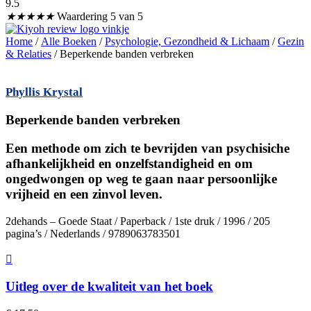
9.5
★
★
★
★
★
Waardering 5 van 5
Home
/
Alle Boeken
/
Psychologie, Gezondheid & Lichaam
/
Gezin
& Relaties
/ Beperkende banden verbreken
Phyllis Krystal
Beperkende banden verbreken
Een methode om zich te bevrijden van psychisiche
afhankelijkheid en onzelfstandigheid en om
ongedwongen op weg te gaan naar persoonlijke
vrijheid en een zinvol leven.
2dehands – Goede Staat / Paperback / 1ste druk / 1996 / 205
pagina’s / Nederlands / 9789063783501
Uitleg over de kwaliteit van het boek