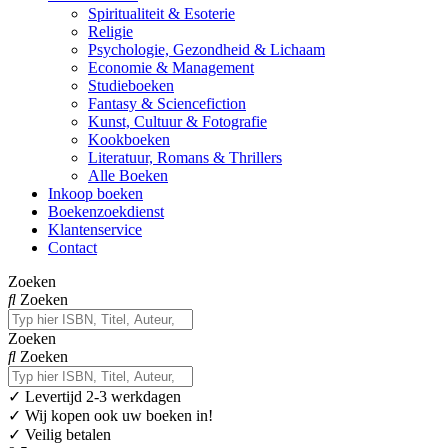
Spiritualiteit & Esoterie
Religie
Psychologie, Gezondheid & Lichaam
Economie & Management
Studieboeken
Fantasy & Sciencefiction
Kunst, Cultuur & Fotografie
Kookboeken
Literatuur, Romans & Thrillers
Alle Boeken
Inkoop boeken
Boekenzoekdienst
Klantenservice
Contact
Zoeken
Zoeken
Zoeken
Zoeken
✓
Levertijd 2-3 werkdagen
✓ Wij kopen ook uw boeken in!
✓ Veilig betalen