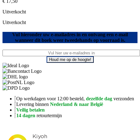
€
17,50
Uitverkocht
Uitverkocht
Vul hieronder uw e-mailadres in en ontvang een e-mail
wanneer dit boek weer tweedehands op voorraad is.
Houd me op de hoogte!
Op werkdagen voor 12:00 besteld,
dezelfde dag
verzonden
Levering binnen
Nederland & naar België
Veilig betalen
14 dagen
retourtermijn