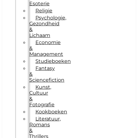
Esoterie
Religie
Psychologie,
Gezondheid
&
Lichaam
Economie
&
Management
Studieboeken
Fantasy
&
Sciencefiction
Kunst,
Cultuur
&
Fotografie
Kookboeken
Literatuur,
Romans
&
Thrillers