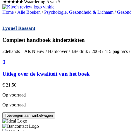
★
★
★
★
★
Waardering 5 van 5
Home
/
Alle Boeken
/
Psychologie, Gezondheid & Lichaam
/
Gezond
Lyonel Rossant
Compleet handboek kinderziekten
2dehands – Als Nieuw / Hardcover / 1ste druk / 2003 / 415 pagina’s
Uitleg over de kwaliteit van het boek
€
21,50
Op voorraad
Op voorraad
Compleet
Toevoegen aan winkelwagen
handboek
kinderziekten
aantal