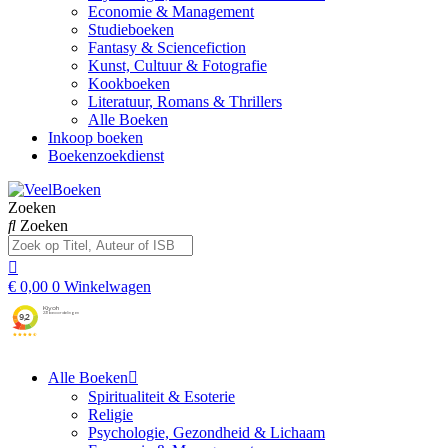
Economie & Management
Studieboeken
Fantasy & Sciencefiction
Kunst, Cultuur & Fotografie
Kookboeken
Literatuur, Romans & Thrillers
Alle Boeken
Inkoop boeken
Boekenzoekdienst
Zoeken
Zoeken
€
0,00
0
Winkelwagen
Alle Boeken
Spiritualiteit & Esoterie
Religie
Psychologie, Gezondheid & Lichaam