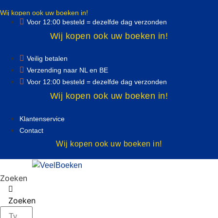
Ga
Wij kopen ook uw boeken in!
naar
Voor 12:00 besteld = dezelfde dag verzonden
de
Wij kopen ook uw boeken in!
inhoud
Veilig betalen
Verzending naar NL en BE
Voor 12:00 besteld = dezelfde dag verzonden
Wij kopen ook uw boeken in!
Klantenservice
Contact
Wij kopen ook uw boeken in!
Zoeken
Zoeken