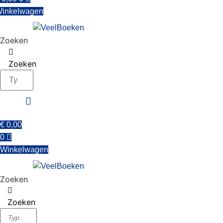
inkelwagen
Zoeken
Zoeken
€
0,00
0
Winkelwagen
Zoeken
Zoeken