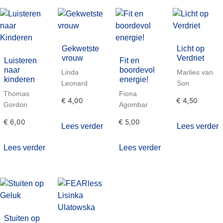
Gekwetste
Licht op
vrouw
Verdriet
Luisteren
Fit en
naar
boordevol
Linda
Marlies van
kinderen
energie!
Leonard
Son
Thomas
Fiona
€
4,00
€
4,50
Gordon
Agombar
€
6,00
€
5,00
Lees verder
Lees verder
Lees verder
Lees verder
Stuiten op