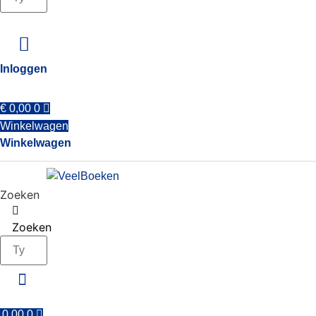
Inloggen
€
0,00
0
Winkelwagen
Winkelwagen
Zoeken
Zoeken
0,00
0