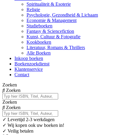
Spiritualiteit & Esoterie
Religie
Psychologie, Gezondheid & Lichaam
Economie & Management
Studieboeken
Fantasy & Sciencefiction
Kunst, Cultuur & Fotografie
Kookboeken
Literatuur, Romans & Thrillers
Alle Boeken
Inkoop boeken
Boekenzoekdienst
Klantenservice
Contact
Zoeken
Zoeken
Zoeken
Zoeken
✓
Levertijd 2-3 werkdagen
✓ Wij kopen ook uw boeken in!
✓ Veilig betalen