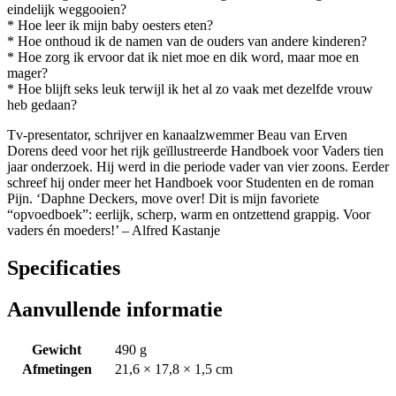
eindelijk weggooien?
* Hoe leer ik mijn baby oesters eten?
* Hoe onthoud ik de namen van de ouders van andere kinderen?
* Hoe zorg ik ervoor dat ik niet moe en dik word, maar moe en
mager?
* Hoe blijft seks leuk terwijl ik het al zo vaak met dezelfde vrouw
heb gedaan?
Tv-presentator, schrijver en kanaalzwemmer Beau van Erven
Dorens deed voor het rijk geïllustreerde Handboek voor Vaders tien
jaar onderzoek. Hij werd in die periode vader van vier zoons. Eerder
schreef hij onder meer het Handboek voor Studenten en de roman
Pijn. ‘Daphne Deckers, move over! Dit is mijn favoriete
“opvoedboek”: eerlijk, scherp, warm en ontzettend grappig. Voor
vaders én moeders!’ – Alfred Kastanje
Specificaties
Aanvullende informatie
Gewicht
490 g
Afmetingen
21,6 × 17,8 × 1,5 cm