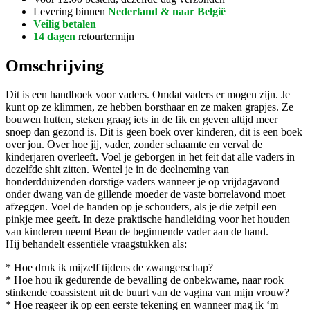
Levering binnen
Nederland & naar België
Veilig betalen
14 dagen
retourtermijn
Omschrijving
Dit is een handboek voor vaders. Omdat vaders er mogen zijn. Je
kunt op ze klimmen, ze hebben borsthaar en ze maken grapjes. Ze
bouwen hutten, steken graag iets in de fik en geven altijd meer
snoep dan gezond is. Dit is geen boek over kinderen, dit is een boek
over jou. Over hoe jij, vader, zonder schaamte en verval de
kinderjaren overleeft. Voel je geborgen in het feit dat alle vaders in
dezelfde shit zitten. Wentel je in de deelneming van
honderdduizenden dorstige vaders wanneer je op vrijdagavond
onder dwang van de gillende moeder de vaste borrelavond moet
afzeggen. Voel de handen op je schouders, als je die zetpil een
pinkje mee geeft. In deze praktische handleiding voor het houden
van kinderen neemt Beau de beginnende vader aan de hand.
Hij behandelt essentiële vraagstukken als:
* Hoe druk ik mijzelf tijdens de zwangerschap?
* Hoe hou ik gedurende de bevalling de onbekwame, naar rook
stinkende coassistent uit de buurt van de vagina van mijn vrouw?
* Hoe reageer ik op een eerste tekening en wanneer mag ik ‘m