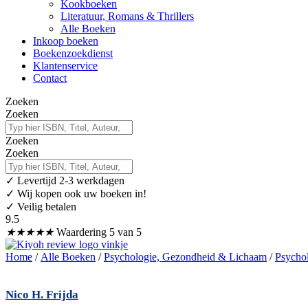
Kookboeken
Literatuur, Romans & Thrillers
Alle Boeken
Inkoop boeken
Boekenzoekdienst
Klantenservice
Contact
Zoeken
Zoeken
Zoeken
Zoeken
✓
Levertijd 2-3 werkdagen
✓ Wij kopen ook uw boeken in!
✓ Veilig betalen
9.5
★
★
★
★
★
Waardering 5 van 5
Home
/
Alle Boeken
/
Psychologie, Gezondheid & Lichaam
/
Psycho
Nico H. Frijda