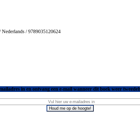
s / Nederlands / 9789035120624
mailadres in en ontvang een e-mail wanneer dit boek weer tweedeh
Houd me op de hoogte!