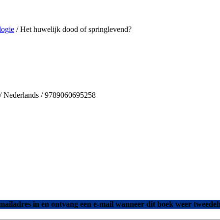
logie
/ Het huwelijk dood of springlevend?
s / Nederlands / 9789060695258
mailadres in en ontvang een e-mail wanneer dit boek weer tweedeh