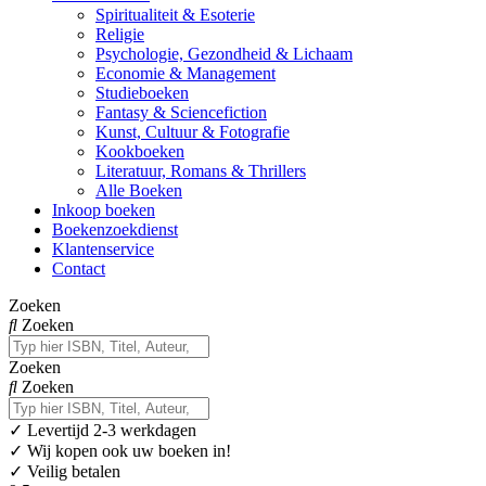
Spiritualiteit & Esoterie
Religie
Psychologie, Gezondheid & Lichaam
Economie & Management
Studieboeken
Fantasy & Sciencefiction
Kunst, Cultuur & Fotografie
Kookboeken
Literatuur, Romans & Thrillers
Alle Boeken
Inkoop boeken
Boekenzoekdienst
Klantenservice
Contact
Zoeken
Zoeken
Zoeken
Zoeken
✓
Levertijd 2-3 werkdagen
✓ Wij kopen ook uw boeken in!
✓ Veilig betalen