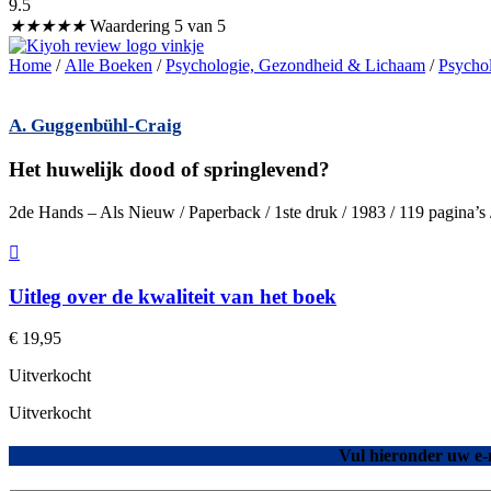
9.5
★
★
★
★
★
Waardering 5 van 5
Home
/
Alle Boeken
/
Psychologie, Gezondheid & Lichaam
/
Psycho
A. Guggenbühl-Craig
Het huwelijk dood of springlevend?
2de Hands – Als Nieuw / Paperback / 1ste druk / 1983 / 119 pagina’
Uitleg over de kwaliteit van het boek
€
19,95
Uitverkocht
Uitverkocht
Vul hieronder uw e-