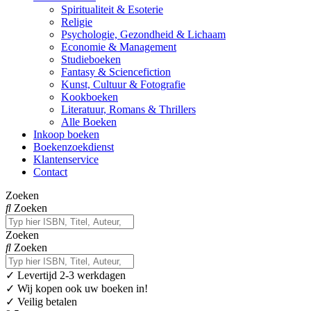
Spiritualiteit & Esoterie
Religie
Psychologie, Gezondheid & Lichaam
Economie & Management
Studieboeken
Fantasy & Sciencefiction
Kunst, Cultuur & Fotografie
Kookboeken
Literatuur, Romans & Thrillers
Alle Boeken
Inkoop boeken
Boekenzoekdienst
Klantenservice
Contact
Zoeken
Zoeken
Zoeken
Zoeken
✓
Levertijd 2-3 werkdagen
✓ Wij kopen ook uw boeken in!
✓ Veilig betalen