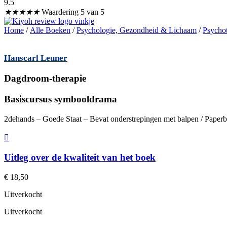
9.5
★
★
★
★
★
Waardering 5 van 5
Home
/
Alle Boeken
/
Psychologie, Gezondheid & Lichaam
/
Psychot
Hanscarl Leuner
Dagdroom-therapie
Basiscursus symbooldrama
2dehands – Goede Staat – Bevat onderstrepingen met balpen / Paperb
Uitleg over de kwaliteit van het boek
€
18,50
Uitverkocht
Uitverkocht