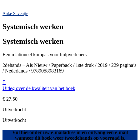
Anke Savenije
Systemisch werken
Systemisch werken
Een relationeel kompas voor hulpverleners
2dehands – Als Nieuw / Paperback / 1ste druk / 2019 / 229 pagina’s
/ Nederlands / 9789058983169
Uitleg over de kwaliteit van het boek
€
27,50
Uitverkocht
Uitverkocht
Vul hieronder uw e-mailadres in en ontvang een e-mail
wanneer dit boek weer tweedehands op voorraad is.