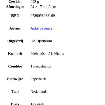
Gewicht
452 g
Afmetingen
24 × 17 × 1,3 cm
ISBN
9789058983169
Auteur
Anke Savenije
Uitgeverij
De Tijdstroom
Kwaliteit
2dehands – Als Nieuw
Conditie
Tweedehands
Bindwijze
Paperback
Taal
Nederlands
Druk
1ste druk