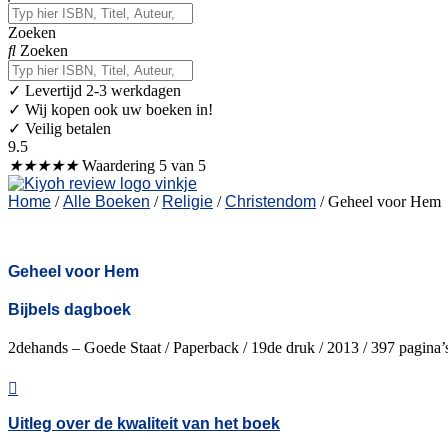
Zoeken
Zoeken
✓
Levertijd 2-3 werkdagen
✓ Wij kopen ook uw boeken in!
✓ Veilig betalen
9.5
★
★
★
★
★
Waardering 5 van 5
Home
/
Alle Boeken
/
Religie
/
Christendom
/ Geheel voor Hem
Geheel voor Hem
Bijbels dagboek
2dehands – Goede Staat / Paperback / 19de druk / 2013 / 397 pagina
Uitleg over de kwaliteit van het boek