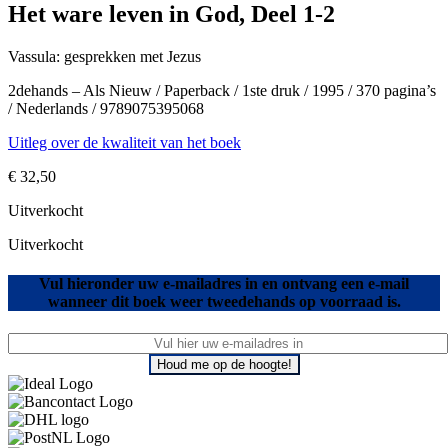
Het ware leven in God, Deel 1-2
Vassula: gesprekken met Jezus
2dehands – Als Nieuw / Paperback / 1ste druk / 1995 / 370 pagina’s
/ Nederlands / 9789075395068
Uitleg over de kwaliteit van het boek
€
32,50
Uitverkocht
Uitverkocht
Vul hieronder uw e-mailadres in en ontvang een e-mail
wanneer dit boek weer tweedehands op voorraad is.
Houd me op de hoogte!