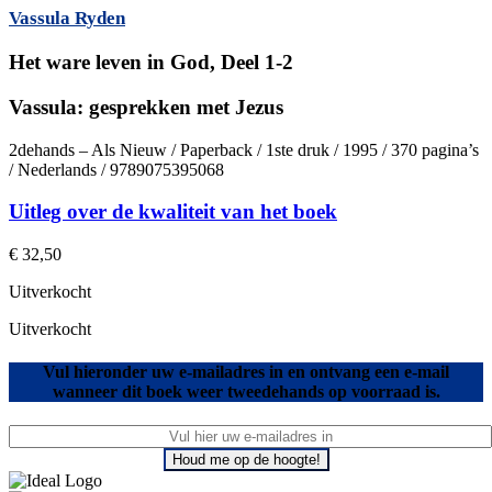
Vassula Ryden
Het ware leven in God, Deel 1-2
Vassula: gesprekken met Jezus
2dehands – Als Nieuw / Paperback / 1ste druk / 1995 / 370 pagina’s
/ Nederlands / 9789075395068
Uitleg over de kwaliteit van het boek
€
32,50
Uitverkocht
Uitverkocht
Vul hieronder uw e-mailadres in en ontvang een e-mail
wanneer dit boek weer tweedehands op voorraad is.
Houd me op de hoogte!