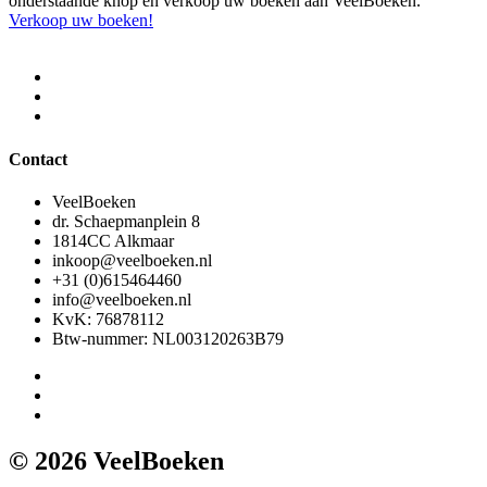
onderstaande knop en verkoop uw boeken aan VeelBoeken.
Verkoop uw boeken!
Contact
VeelBoeken
dr. Schaepmanplein 8
1814CC Alkmaar
inkoop@veelboeken.nl
+31 (0)615464460
info@veelboeken.nl
KvK: 76878112
Btw-nummer: NL003120263B79
© 2026 VeelBoeken