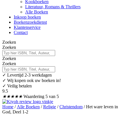
Kookboeken
Literatuur, Romans & Thrillers
Alle Boeken
Inkoop boeken
Boekenzoekdienst
Klantenservice
Contact
Zoeken
Zoeken
Zoeken
Zoeken
✓
Levertijd 2-3 werkdagen
✓ Wij kopen ook uw boeken in!
✓ Veilig betalen
9.5
★
★
★
★
★
Waardering 5 van 5
Home
/
Alle Boeken
/
Religie
/
Christendom
/ Het ware leven in
God, Deel 1-2