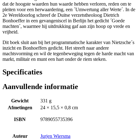
dat de hoogste waarden hun waarde hebben verloren, reden om te
pleiten voor een herwaardering, een ´Umwertung aller Werte´. In de
2e Wereldoorlog schreef de Duitse verzetstheoloog Dietrich
Bonhoeffer in een gevangeniscel in Berlijn het gedicht ´Goede
machten´, waarmee hij uitdrukking gaf aan zijn hoop op vrede en
vrijheid.
Dit boek sluit aan bij het programmatische karakter van Nietzsche´s
inzicht en Bonhoeffers gedicht. Het streeft naar andere
machtsvorming en wil de tegenbeweging tegen de harde macht van
markt, militair en munt een hart onder de riem steken.
Specificaties
Aanvullende informatie
Gewicht
331 g
Afmetingen
24 × 15,5 × 0,8 cm
ISBN
9789055735396
Auteur
Jurjen Wiersma