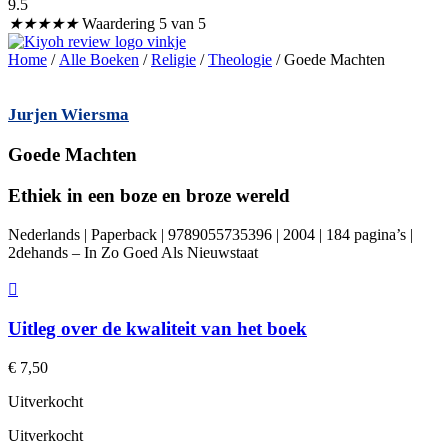
9.5
★
★
★
★
★
Waardering 5 van 5
Home
/
Alle Boeken
/
Religie
/
Theologie
/ Goede Machten
Jurjen Wiersma
Goede Machten
Ethiek in een boze en broze wereld
Nederlands | Paperback | 9789055735396 | 2004 | 184 pagina’s |
2dehands – In Zo Goed Als Nieuwstaat
Uitleg over de kwaliteit van het boek
€
7,50
Uitverkocht
Uitverkocht