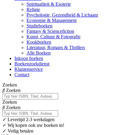
Spiritualiteit & Esoterie
Religie
Psychologie, Gezondheid & Lichaam
Economie & Management
Studieboeken
Fantasy & Sciencefiction
Kunst, Cultuur & Fotografie
Kookboeken
Literatuur, Romans & Thrillers
Alle Boeken
Inkoop boeken
Boekenzoekdienst
Klantenservice
Contact
Zoeken
Zoeken
Zoeken
Zoeken
✓
Levertijd 2-3 werkdagen
✓ Wij kopen ook uw boeken in!
✓ Veilig betalen