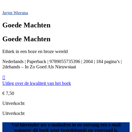
Jurjen Wiersma
Goede Machten
Goede Machten
Ethiek in een boze en broze wereld
Nederlands | Paperback | 9789055735396 | 2004 | 184 pagina’s |
2dehands – In Zo Goed Als Nieuwstaat
Uitleg over de kwaliteit van het boek
€
7,50
Uitverkocht
Uitverkocht
Vul hieronder uw e-mailadres in en ontvang een e-mail
wanneer dit boek weer tweedehands op voorraad is.