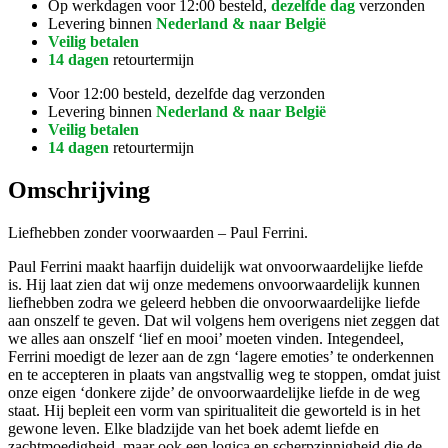
Op werkdagen voor 12:00 besteld,
dezelfde dag
verzonden
Levering binnen
Nederland & naar België
Veilig betalen
14 dagen
retourtermijn
Voor 12:00 besteld, dezelfde dag verzonden
Levering binnen
Nederland & naar België
Veilig betalen
14 dagen
retourtermijn
Omschrijving
Liefhebben zonder voorwaarden – Paul Ferrini.
Paul Ferrini maakt haarfijn duidelijk wat onvoorwaardelijke liefde
is. Hij laat zien dat wij onze medemens onvoorwaardelijk kunnen
liefhebben zodra we geleerd hebben die onvoorwaardelijke liefde
aan onszelf te geven. Dat wil volgens hem overigens niet zeggen dat
we alles aan onszelf ‘lief en mooi’ moeten vinden. Integendeel,
Ferrini moedigt de lezer aan de zgn ‘lagere emoties’ te onderkennen
en te accepteren in plaats van angstvallig weg te stoppen, omdat juist
onze eigen ‘donkere zijde’ de onvoorwaardelijke liefde in de weg
staat. Hij bepleit een vorm van spiritualiteit die geworteld is in het
gewone leven. Elke bladzijde van het boek ademt liefde en
zachtmoedigheid, maar ook een logica en scherpzinnigheid die de