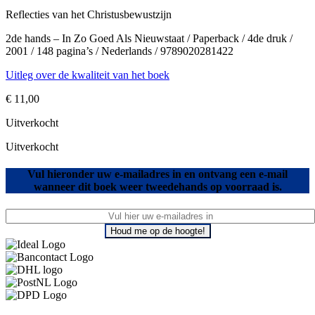
Reflecties van het Christusbewustzijn
2de hands – In Zo Goed Als Nieuwstaat / Paperback / 4de druk /
2001 / 148 pagina’s / Nederlands / 9789020281422
Uitleg over de kwaliteit van het boek
€
11,00
Uitverkocht
Uitverkocht
Vul hieronder uw e-mailadres in en ontvang een e-mail
wanneer dit boek weer tweedehands op voorraad is.
Houd me op de hoogte!