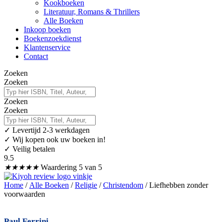
Kookboeken
Literatuur, Romans & Thrillers
Alle Boeken
Inkoop boeken
Boekenzoekdienst
Klantenservice
Contact
Zoeken
Zoeken
Zoeken
Zoeken
✓
Levertijd 2-3 werkdagen
✓ Wij kopen ook uw boeken in!
✓ Veilig betalen
9.5
★
★
★
★
★
Waardering 5 van 5
Home
/
Alle Boeken
/
Religie
/
Christendom
/ Liefhebben zonder
voorwaarden
Paul Ferrini