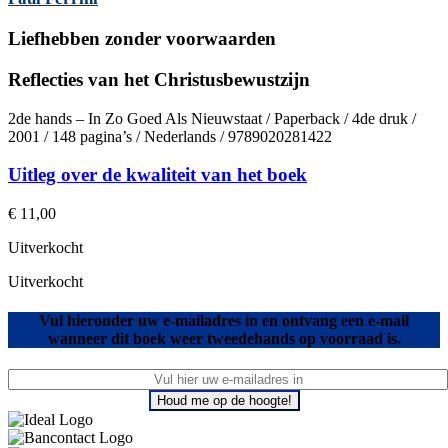
Liefhebben zonder voorwaarden
Reflecties van het Christusbewustzijn
2de hands – In Zo Goed Als Nieuwstaat / Paperback / 4de druk /
2001 / 148 pagina’s / Nederlands / 9789020281422
Uitleg over de kwaliteit van het boek
€
11,00
Uitverkocht
Uitverkocht
Vul hieronder uw e-mailadres in en ontvang een e-mail
wanneer dit boek weer tweedehands op voorraad is.
Houd me op de hoogte!