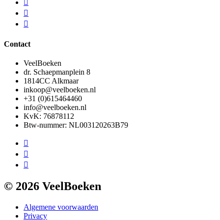
Contact
VeelBoeken
dr. Schaepmanplein 8
1814CC Alkmaar
inkoop@veelboeken.nl
+31 (0)615464460
info@veelboeken.nl
KvK: 76878112
Btw-nummer: NL003120263B79
© 2026 VeelBoeken
Algemene voorwaarden
Privacy