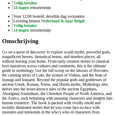
Veilig betalen
14 dagen
retourtermijn
Voor 12:00 besteld, dezelfde dag verzonden
Levering binnen
Nederland & naar België
Veilig betalen
14 dagen
retourtermijn
Omschrijving
Go on a quest of discovery to explore world myths, powerful gods,
magnificent heroes, fantastical beasts, and timeless places, all
without leaving your home. From early creation stories to classical
hero narratives across cultures and continents, this is the ultimate
guide to mythology. Get the full scoop on the labours of Hercules,
the cunning tricks of Loki, the avatars of Vishnu, and the feats of
Izanagi and Izanami. Beyond the popular gods and goddesses of
ancient Greek, Roman, Norse, and Hindu myths, Mythology also
delves into the lesser-known tales of the ancient Egyptians,
Aboriginal Australians, the Cherokee People of North America, and
the Aztecs, each brimming with amazing characters and insights into
human existence. The book is packed with vividly retold and
lavishly illustrated stories that let you come face-to-face with
monsters and immortals in the who’s who of characters from