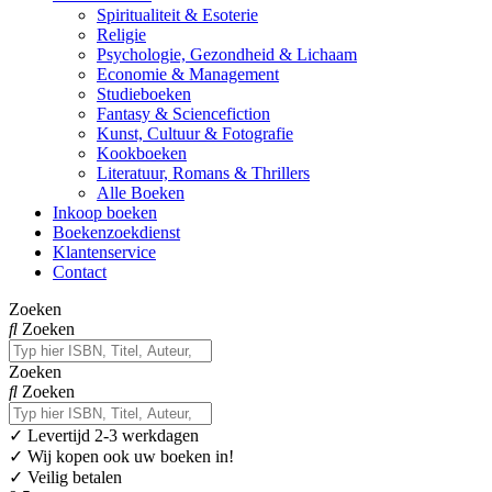
Spiritualiteit & Esoterie
Religie
Psychologie, Gezondheid & Lichaam
Economie & Management
Studieboeken
Fantasy & Sciencefiction
Kunst, Cultuur & Fotografie
Kookboeken
Literatuur, Romans & Thrillers
Alle Boeken
Inkoop boeken
Boekenzoekdienst
Klantenservice
Contact
Zoeken
Zoeken
Zoeken
Zoeken
✓
Levertijd 2-3 werkdagen
✓ Wij kopen ook uw boeken in!
✓ Veilig betalen