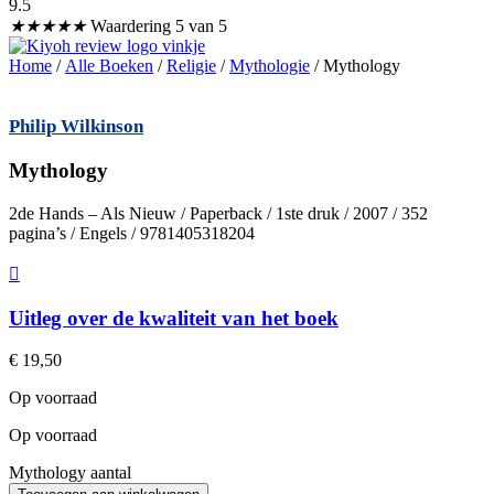
9.5
★
★
★
★
★
Waardering 5 van 5
Home
/
Alle Boeken
/
Religie
/
Mythologie
/ Mythology
Philip Wilkinson
Mythology
2de Hands – Als Nieuw / Paperback / 1ste druk / 2007 / 352
pagina’s / Engels / 9781405318204
Uitleg over de kwaliteit van het boek
€
19,50
Op voorraad
Op voorraad
Mythology aantal