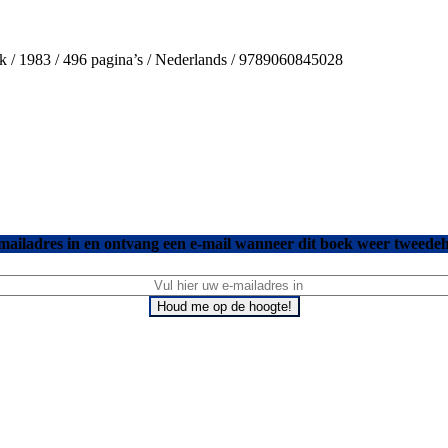
ruk / 1983 / 496 pagina’s / Nederlands / 9789060845028
mailadres in en ontvang een e-mail wanneer dit boek weer tweedeh
Houd me op de hoogte!