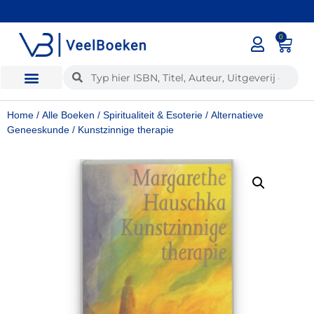
0
✓
Voor 12:00 besteld, dezelfde dag verzonden
Home
/
Alle Boeken
/
Spiritualiteit & Esoterie
/
Alternatieve
Geneeskunde
/ Kunstzinnige therapie