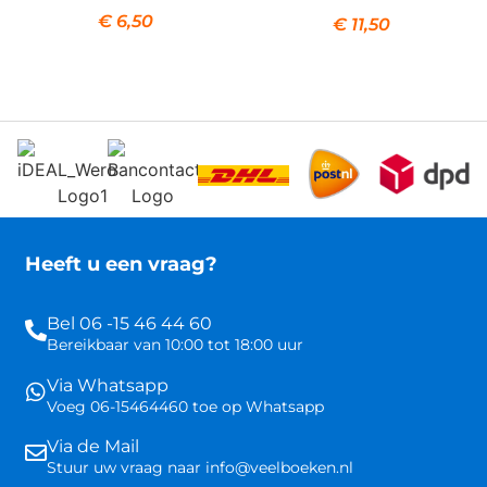
€
6,50
€
11,50
Heeft u een vraag?
Bel 06 -15 46 44 60
Bereikbaar van 10:00 tot 18:00 uur
Via Whatsapp
Voeg 06-15464460 toe op Whatsapp
Via de Mail
Stuur uw vraag naar info@veelboeken.nl