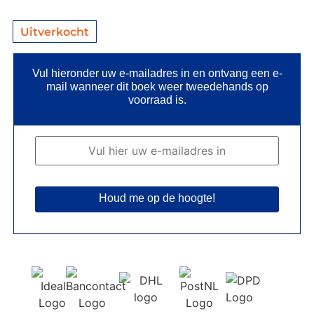
Uitverkocht
Vul hieronder uw e-mailadres in en ontvang een e-
mail wanneer dit boek weer tweedehands op
voorraad is.
Houd me op de hoogte!