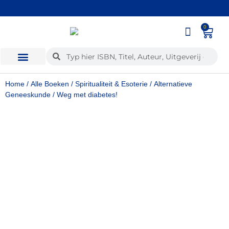
Wij kopen ook uw boeken in!
0
Home
/
Alle Boeken
/
Spiritualiteit & Esoterie
/
Alternatieve
Geneeskunde
/ Weg met diabetes!