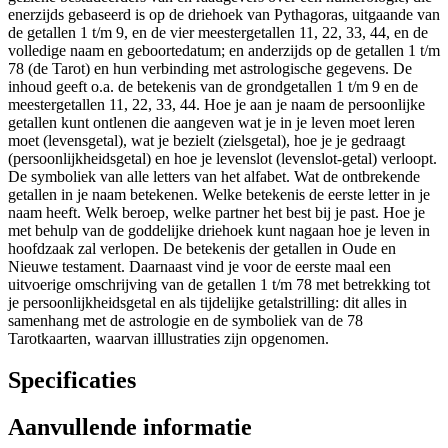
enerzijds gebaseerd is op de driehoek van Pythagoras, uitgaande van
de getallen 1 t/m 9, en de vier meestergetallen 11, 22, 33, 44, en de
volledige naam en geboortedatum; en anderzijds op de getallen 1 t/m
78 (de Tarot) en hun verbinding met astrologische gegevens. De
inhoud geeft o.a. de betekenis van de grondgetallen 1 t/m 9 en de
meestergetallen 11, 22, 33, 44. Hoe je aan je naam de persoonlijke
getallen kunt ontlenen die aangeven wat je in je leven moet leren
moet (levensgetal), wat je bezielt (zielsgetal), hoe je je gedraagt
(persoonlijkheidsgetal) en hoe je levenslot (levenslot-getal) verloopt.
De symboliek van alle letters van het alfabet. Wat de ontbrekende
getallen in je naam betekenen. Welke betekenis de eerste letter in je
naam heeft. Welk beroep, welke partner het best bij je past. Hoe je
met behulp van de goddelijke driehoek kunt nagaan hoe je leven in
hoofdzaak zal verlopen. De betekenis der getallen in Oude en
Nieuwe testament. Daarnaast vind je voor de eerste maal een
uitvoerige omschrijving van de getallen 1 t/m 78 met betrekking tot
je persoonlijkheidsgetal en als tijdelijke getalstrilling: dit alles in
samenhang met de astrologie en de symboliek van de 78
Tarotkaarten, waarvan illlustraties zijn opgenomen.
Specificaties
Aanvullende informatie