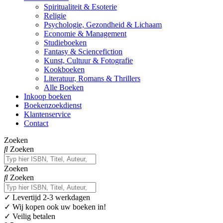
Spiritualiteit & Esoterie
Religie
Psychologie, Gezondheid & Lichaam
Economie & Management
Studieboeken
Fantasy & Sciencefiction
Kunst, Cultuur & Fotografie
Kookboeken
Literatuur, Romans & Thrillers
Alle Boeken
Inkoop boeken
Boekenzoekdienst
Klantenservice
Contact
Zoeken
Zoeken
Zoeken
Zoeken
✓
Levertijd 2-3 werkdagen
✓ Wij kopen ook uw boeken in!
✓ Veilig betalen