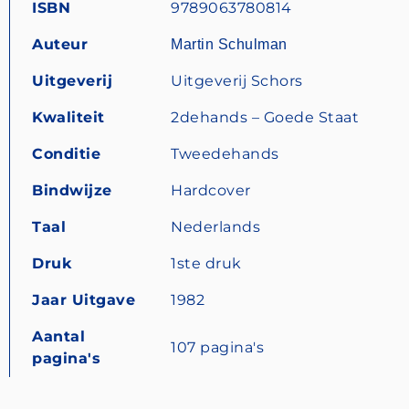
ISBN
9789063780814
Auteur
Martin Schulman
Uitgeverij
Uitgeverij Schors
Kwaliteit
2dehands – Goede Staat
Conditie
Tweedehands
Bindwijze
Hardcover
Taal
Nederlands
Druk
1ste druk
Jaar Uitgave
1982
Aantal
107 pagina's
pagina's