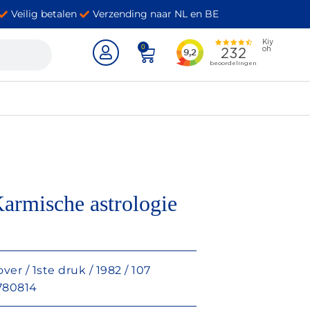
Veilig betalen
Verzending naar NL en BE
0
armische astrologie
er / 1ste druk / 1982 / 107
3780814