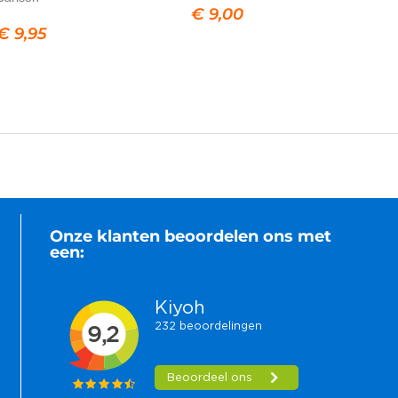
€
9,00
€
9,95
Onze klanten beoordelen ons met
een: