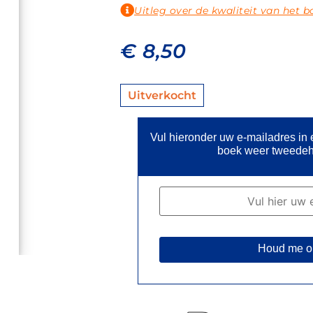
Uitleg over de kwaliteit van het b
€
8,50
Uitverkocht
Vul hieronder uw e-mailadres in
boek weer tweedeh
Houd me o