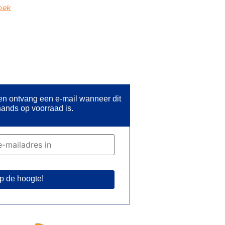
oek
 en ontvang een e-mail wanneer dit
ands op voorraad is.
p de hoogte!