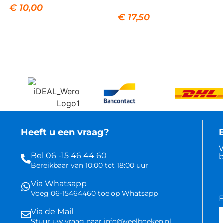
€
10,00
€
17,50
Heeft u een vraag?
B
W
Bel 06 -15 46 44 60
b
Bereikbaar van 10:00 tot 18:00 uur
Via Whatsapp
Voeg 06-15464460 toe op Whatsapp
E
Via de Mail
Stuur uw vraag naar info@veelboeken.nl