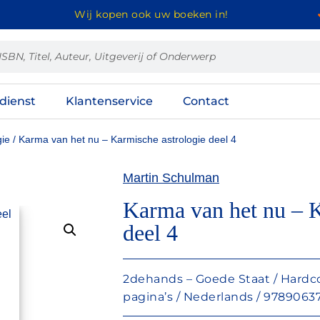
Wij kopen ook uw boeken in!
dienst
Klantenservice
Contact
gie
/ Karma van het nu – Karmische astrologie deel 4
Martin Schulman
Karma van het nu – K
deel 4
2dehands – Goede Staat / Hardcov
pagina’s / Nederlands / 978906