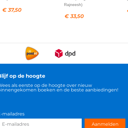
Rajneesh)
€
37,50
€
33,50
lijf op de hoogte
ees als eerste op de hoogte over nieuw
innengekomen boeken en de beste aanbiedingen!
-mailadres
Aanmelden