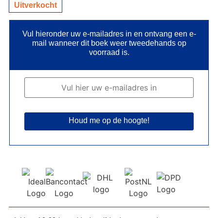
Uitverkocht
Vul hieronder uw e-mailadres in en ontvang een e-
mail wanneer dit boek weer tweedehands op
voorraad is.
Houd me op de hoogte!