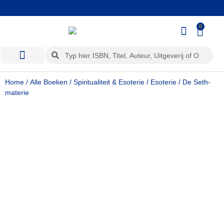
Wij kopen ook uw boeken in!
0
Home
/
Alle Boeken
/
Spiritualiteit & Esoterie
/
Esoterie
/ De Seth-
materie