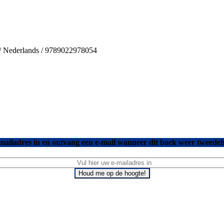
s / Nederlands / 9789022978054
mailadres in en ontvang een e-mail wanneer dit boek weer tweedeh
Houd me op de hoogte!