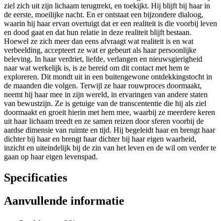
ziel zich uit zijn lichaam terugtrekt, en toekijkt. Hij blijft bij haar in
de eerste, moeilijke nacht. En er ontstaat een bijzondere dialoog,
waarin hij haar ervan overtuigt dat er een realiteit is die voorbij leven
en dood gaat en dat hun relatie in deze realiteit blijft bestaan.
Hoewel ze zich meer dan eens afvraagt wat realiteit is en wat
verbeelding, accepteert ze wat er gebeurt als haar persoonlijke
beleving. In haar verdriet, liefde, verlangen en nieuwsgierigheid
naar wat werkelijk is, is ze bereid om dit contact met hem te
exploreren. Dit mondt uit in een buitengewone ontdekkingstocht in
de maanden die volgen. Terwijl ze haar rouwproces doormaakt,
neemt hij haar mee in zijn wereld, in ervaringen van andere staten
van bewustzijn. Ze is getuige van de transcententie die hij als ziel
doormaakt en groeit hierin met hem mee, waarbij ze meerdere keren
uit haar lichaam treedt en ze samen reizen door sferen voorbij de
aardse dimensie van ruimte en tijd. Hij begeleidt haar en brengt haar
dichter bij haar en brengt haar dichter bij haar eigen waarheid,
inzicht en uiteindelijk bij de zin van het leven en de wil om verder te
gaan op haar eigen levenspad.
Specificaties
Aanvullende informatie