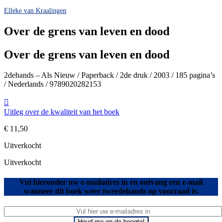
Elleke van Kraalingen
Over de grens van leven en dood
Over de grens van leven en dood
2dehands – Als Nieuw / Paperback / 2de druk / 2003 / 185 pagina’s
/ Nederlands / 9789020282153
Uitleg over de kwaliteit van het boek
€
11,50
Uitverkocht
Uitverkocht
Vul hieronder uw e-mailadres in en ontvang een e-mail
wanneer dit boek weer tweedehands op voorraad is.
Houd me op de hoogte!