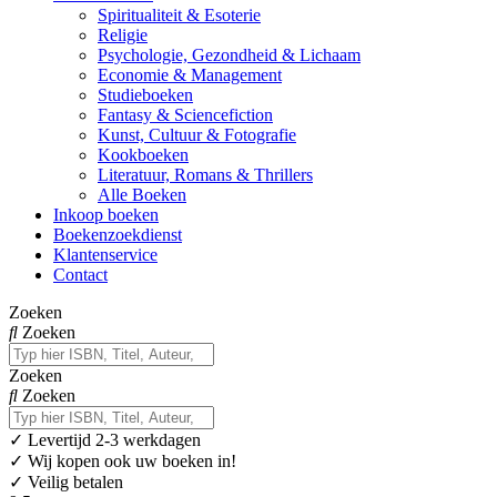
Spiritualiteit & Esoterie
Religie
Psychologie, Gezondheid & Lichaam
Economie & Management
Studieboeken
Fantasy & Sciencefiction
Kunst, Cultuur & Fotografie
Kookboeken
Literatuur, Romans & Thrillers
Alle Boeken
Inkoop boeken
Boekenzoekdienst
Klantenservice
Contact
Zoeken
Zoeken
Zoeken
Zoeken
✓
Levertijd 2-3 werkdagen
✓ Wij kopen ook uw boeken in!
✓ Veilig betalen