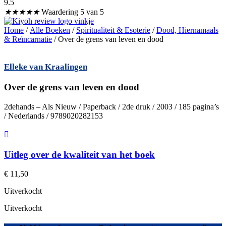
9.5
★
★
★
★
★
Waardering 5 van 5
Home
/
Alle Boeken
/
Spiritualiteit & Esoterie
/
Dood, Hiernamaals
& Reïncarnatie
/ Over de grens van leven en dood
Elleke van Kraalingen
Over de grens van leven en dood
2dehands – Als Nieuw / Paperback / 2de druk / 2003 / 185 pagina’s
/ Nederlands / 9789020282153
Uitleg over de kwaliteit van het boek
€
11,50
Uitverkocht
Uitverkocht