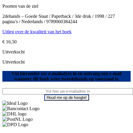
Poorten van de ziel
2dehands – Goede Staat / Paperback / 3de druk / 1998 / 227
pagina’s / Nederlands / 9789060384244
Uitleg over de kwaliteit van het boek
€
16,50
Uitverkocht
Uitverkocht
Vul hieronder uw e-mailadres in en ontvang een e-mail
wanneer dit boek weer tweedehands op voorraad is.
Houd me op de hoogte!