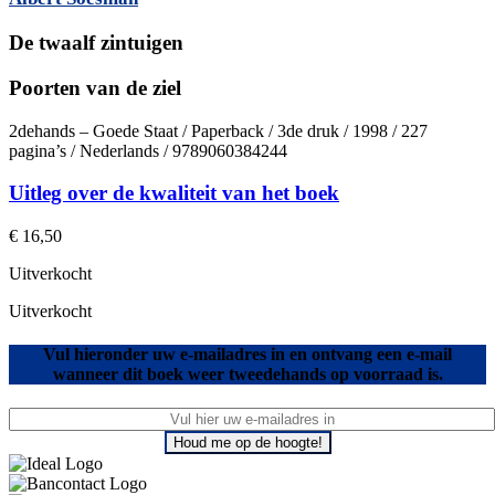
De twaalf zintuigen
Poorten van de ziel
2dehands – Goede Staat / Paperback / 3de druk / 1998 / 227
pagina’s / Nederlands / 9789060384244
Uitleg over de kwaliteit van het boek
€
16,50
Uitverkocht
Uitverkocht
Vul hieronder uw e-mailadres in en ontvang een e-mail
wanneer dit boek weer tweedehands op voorraad is.
Houd me op de hoogte!